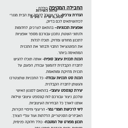
החבילה המקיפה
כוללת :
עלות השירות
הגדרת צרכים-
כדי שנוכל
להפוך את הבית מגנרי
6,300 ש"ח + מע"מ
לכזה
שיתאים לכם בדיוק.
אופציות תכנוניות–
בהתאם
לצרכים, לחלומות
ולנתוני
השטח, נתכנן עבורכם מספר
אופציות
לתכנון מחודש
ומדויק. תוכלו לגלות
את
הפוטנציאל החבוי ולבחור
את התכנית
המתאימה ביותר.
הכנת תכנית עיצוב סופית-
אותה תוכלו להגיש
לחברה
הקבלנית להמשך עבודה,
הפעם, על
תכנית מדויקת
ומותאמת.
הכנת סט תכניות עבודה-
כל התכניות שתצטרכו
והגשתן לחברה הקבלנית.
יצירת קונספט עיצובי-
בהתאם לסגנון האישי
שלכם,
ניצור עבורכם לוח קונספט
עיצובי שילווה
אותנו לאורך כל הבחירות העיצוביות.
ליווי לרכישת חומרי גמר-
הריצוף וחיפויי הקירות,
האביזרים
הסניטריים, הדלתות ועוד עפ"י הצורך.
תכנון מפורט של המטבח-
כולל חלוקה פנימית,