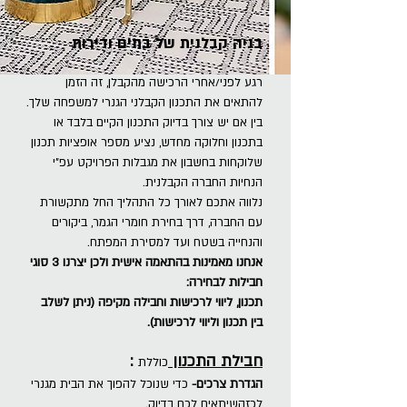
בניה קבלנית של בתים ודירות
רגע לפני/אחרי הרכישה מהקבלן, זה הז
מן
להתאים את התכנון הקבלני הגנרי למשפחה שלך
.
בין אם יש צורך בדיוק התכנון הקיים בלבד או
ב
תכנון וחלוקה מחדש, נציע מספר אופציות תכנון
שלוקחות בחשבון את מגבלות הפרויקט עפ"י
הנחיות החברה הקבלנית.
נלווה אתכם לאורך כל התהליך החל מתקשורת
עם החברה, דרך בחירת חומרי הגמר, ביקורים
והנחייה בשטח ועד למסירת המפתח.
אנחנו מאמינות בהתאמה אישית ולכן יצרנו 3 סוגי
חבילות לבחירה:
תכנון, ליווי לרכישות וחבילה מקיפה (ניתן לשלב
בין ת
כנון וליווי לרכישות).
חב
ילת התכנון
:
כוללת
הגדרת צרכים-
כדי שנוכל
להפוך את הבית מגנרי
לכזה
שיתאים לכם בדיוק.