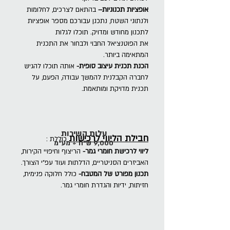
אופציות
תכנוניות–
בהתאם
לצרכים, לחלומות
ולנתוני
השטח, נתכנן עבורכם מספר
אופציות
לתכנון מחודש
ומדויק. תוכלו לגלות
את
הפוטנציאל החבוי ולבחור
את התכנית
המתאימה ביותר.
הכנת תכנית
עיצוב סופית-
אותה תוכלו להגיש
לחברה
הקבלנית להמשך עבודה,
הפעם, על
תכנית מדויקת
ומותאמת.
עלות השירות
חבילת הליווי לרכישות
כוללת
:
9,000 ש"ח + מע"מ
ליווי לרכישת חומרי גמר-
הריצוף וחיפויי הקירות,
האביזרים הסניטריים, הדלתות ועוד עפ"י הצורך.
תכנון מפורט של המטבח-
כולל חלוקה פנימית,
חזיתות, ידיות והגדרת חומרי גמר.