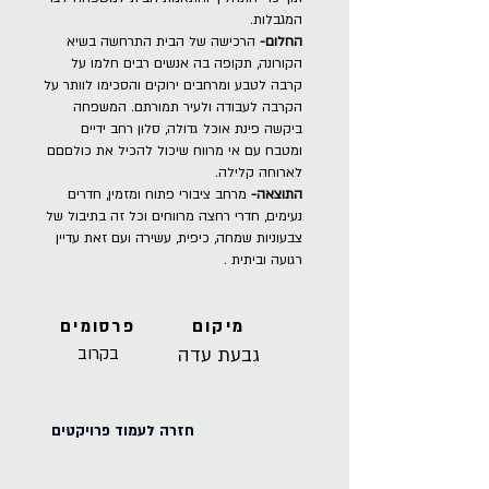
המגבלות.
החלום-
הרכישה של הבית התרחשה בשיא
הקורונה, תקופה בה אנשים רבים חלמו על
קרבה לטבע ומרחבים ירוקים והסכימו לוותר על
הקרבה לעבודה ולעיר תמורתם. המשפחה
ביקשה פינת אוכל גדולה, סלון רחב ידיים
ומטבח עם אי מרווח שיכול להכיל את כולםםם
לארוחה קלילה.
התוצאה-
מרחב ציבורי פתוח ומזמין, חדרים
נעימים, חדרי רחצה מרווחים וכל זה בתיבול של
צבעוניות שמחה, כיפית, עשירה ועם זאת עדיין
רגועה וביתית .
מיקום
פרסומים
גבעת עדה
בקרוב
חזרה לעמוד פרויקטים