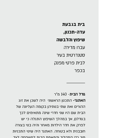
בית בגבעת
עדה
-תכנון,
שיפוץ והלבשה
עברו מדירה
סטנדרטית בעיר
לבית פרטי מפנק
בכפר
גודל הבית
- 140 מ"ר
האתגר-
התכנון הראשוני היה לשכן את זוג
ההורים ואת שתי בנותיהן בקומה העליונה של
הבית שם היו שני חדרי שינה מתאימים לכך
בגודלם, אך במהלך השיפוץ התגלה כי יש
לפרק את חדר הילדות מאחר והיה בנוי בצורה
חובבנית ולא בטוחה.
האתגר היה שינוי התכניות
תוך כדי התהליך והתאמת הבית למשפחה לצד