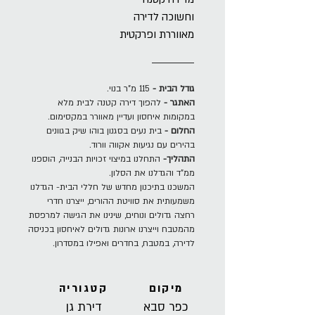
וחשוכה לדירה
מאווררת ופרקטית
גודל הבית -
115 מ"ר בנוי.
האתגר -
להפוך דירה קטנה לבית מלא
במקומות איחסון ועדיין מאוורר במקסימום.
החלום -
בית נעים בסגנון בוהו שיק בגוונים
בהירים עם נגיעות אקווה וורוד.
התהליך-
התחלנו במיצוי זכויות הבנייה, הוספנו
ממ"ד והגדלנו את הסלון.
המשכנו בתיכנון מחדש של חללי הבית- הגדלנו
משמעותית את סוויטת ההורים, ייצרנו חדרי
רחצה גדולים ונוחים, שינינו את הגישה למרפסת
מהמטבח וייצרנו ארונות גדולים לאיחסון בכניסה
לדירה, במטבח, בחדרים ואפילו במסדרון.
מיקום
קטגוריה
כפר סבא
דירת גן