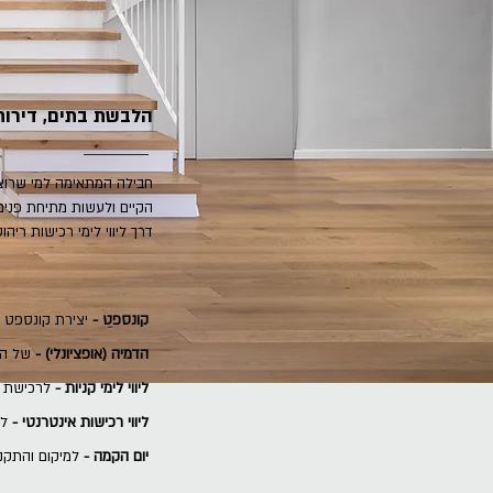
הלבשת בתים, דירות
חבילה המתאימה למי שרוצ
הקיים ולעשות מתיחת פנים
דרך ליווי לימי רכישות ריהו
קונספט -
יצירת קונספט עי
הדמיה (אופציונלי) -
של הח
ליווי לימי קניות -
לרכישת ר
ליווי רכישות אינטרנטי -
לה
יום הקמה -
למיקום והתקנה