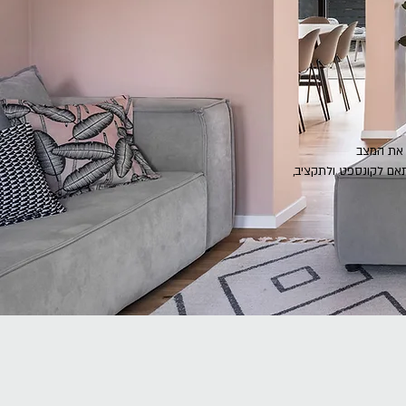
ר את המצב
תאם לקונספט ולתקציב,