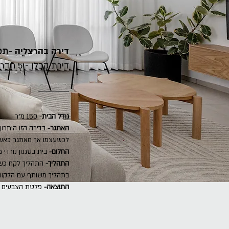
דירה בהרצליה -
תכנ
דירת קבלן - 5 חדרים + גינה
גודל הבית
- 150 מ"ר
האתגר-
לכשעצמו אך מאתגר כאשר 
החלום-
בית בסגנון נורדי מ
התהליך-
התהליך לקח כשנתי
בתהליך משותף עם הלקוחות
התוצאה-
פלטת הצבעים עד