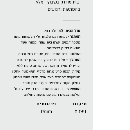
בית מודרני בקיבוץ - מלא
בהפתעות וריגושים
גודל הבית
- 160 מ"ר בנוי.
האתגר -
לקחנו דגם שנבחר ע"י הלקוחות מתוך
מספר דגמים ויצרנו בית שונה ומקורי אשר
מתאים בדיוק לצרכיהם.
החלום -
בית מודרני וחם, מטבח גדול וכחול.
התהליך -
על מנת לחצוץ בין הסלון למטבח
ועדיין להשאיר תחושה של מרחב פתוח ללא
קירות, תכננו פרט נגרות מרכזי, המאפשר אחסון
משמעותי למטבח מצד אחד, מצדו השני אחסון
לסלון, מקום לטלויזיה ומעליו מזגן נסתר.
התוצאה-
בית בסגנון מודרני עם קריצה לוינטג'
ופלטת צבעים חמה עם נגיעות כחולות.
מיקום
פרסומים
ניצנים
Pnim