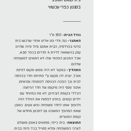
בסגנון כפרי עכשווי
גודל הבית-
180 מ"ר
האתגר-
נגה ודדי פנו אלינו אחרי שרכשו בית
פרטי בפרדסיה, הבית אמנם גדול והיה שדרוג
ענק בהשוואה לדירת 4 חדרים בכפר סבא,
אבל התכנון הפנימי שלו לא התאים למשפחה
שלהם.
התהליך-
במקור לא היה ממש מקום לפינת
אוכל, יצרנו לה מקום ע"י פתיחת חדר בכניסה
לבית וכך הפכה הכניסה לפתוחה ומרווחת.
אתגר נוסף היה מיקומו של חדר הרחצה
הכללי בקומת הביניים, לא נוח במיוחד עם
ילדים קטנים. בחרנו לפתוח את החלל הזה
ולהפוך אותו לחדר משפחה נגיש ונעים. כמובן
שאת המהפך המשכנו גם לתכנון מחדש של
קומת המגורים.
התוצאה
- בית כייפי, מותאים באופן מושלם
לצרכי המשפחה ומלא סטייל בכל פינה בבית.