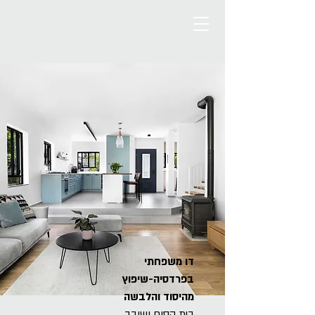
דו משפחתי
בפרדסיה-שיפוץ
מהיסוד והלבשה
בית קסום ושובב