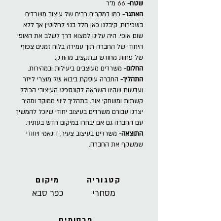
שטח-
66 מ"ר
האתגר-
כמו במקרים רבים של עיצוב משרדים
בשכירות, קיבלנו כאן חלל בנוי לחלוטין אך ללא
שום אופי. היה עלינו למצוא דרך לשלב את האופי
היחודי של החברה תוך עמידה בלוח זמנים צפוף
של פחות מחודש ובתקציב מהודק.
החלום-
משרדים מעוצבים ביעילות ובמהירות.
התהליך-
החברה עוסקת ביבוא של מוצרי לייזר
ועדשות שהיוו השראה לקונספט העיצובי הכולל
קשתות ומשחקי אור. בתהליך ליווי ממוקד ומהיר
יצרנו עבורם משרדים בעיצוב יחודי שיוכל להמשיך
עם החברה גם אם יבחרו במיקום חדש בעתיד.
התוצאה-
משרדים בעיצוב צעיר, דינאמי ויחודי
שמשקף את החברה.
קטגוריה
מיקום
מסחרי
כפר סבא
פרסומים